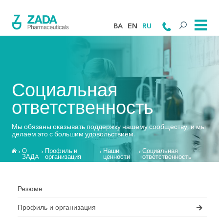
BA
EN
RU
Социальная
ответственность
Мы обязаны оказывать поддержку нашему сообществу, и мы
делаем это с большим удовольствием.
О
Профиль и
Наши
Социальная
ЗАДA
организация
ценности
ответственность
Резюме
Профиль и организация