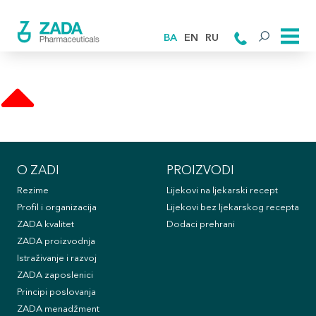
BA
EN
RU
O ZADI
PROIZVODI
Rezime
Lijekovi na ljekarski recept
Profil i organizacija
Lijekovi bez ljekarskog recepta
ZADA kvalitet
Dodaci prehrani
ZADA proizvodnja
Istraživanje i razvoj
ZADA zaposlenici
Principi poslovanja
ZADA menadžment