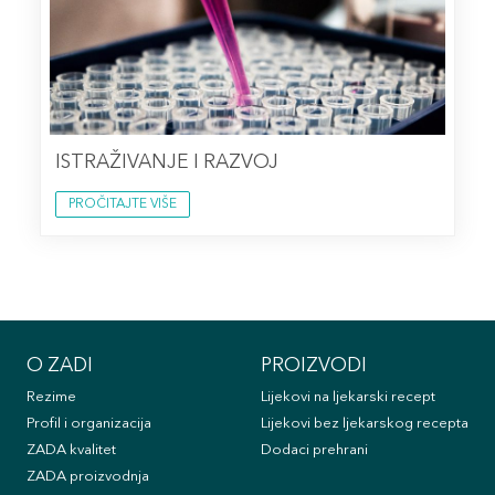
ISTRAŽIVANJE I RAZVOJ
PROČITAJTE VIŠE
O ZADI
PROIZVODI
Rezime
Lijekovi na ljekarski recept
Profil i organizacija
Lijekovi bez ljekarskog recepta
ZADA kvalitet
Dodaci prehrani
ZADA proizvodnja