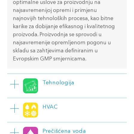
optimalne uslove za proizvodnju na
najsavremenijoj opremi i primjenu
najnovijih tehnoloških procesa, kao bitne
karike za dobijanje efikasnog i kvalitetnog
proizvoda. Proizvodnja se sprovodi u
najsavremenije opremljenom pogonu u
skladu sa zahtjevima definiranim u
Evropskim GMP smjernicama.
Tehnologija
Proizvodni pogoni su dizajnirani i opremljeni za
HVAC
proizvodnju čvrstih farmaceutskih oblika:
Granula
Zahtjevana klasa čistoće prostora (klasa ISO 8, klasa D
Tableta (konvencionalnih i sa modificiranim
Prečišćena voda
100.000) obezbjeđuje se visokosofisticiranim HVAC
oslobađanjem)