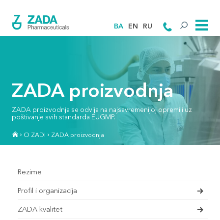
BA
EN
RU
ZADA proizvodnja
ZADA proizvodnja se odvija na najsavremenijoj opremi i uz
poštivanje svih standarda EUGMP.
O ZADI
ZADA proizvodnja
Rezime
Profil i organizacija
ZADA kvalitet