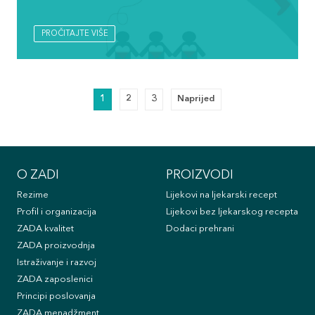
PROČITAJTE VIŠE
1
2
3
Naprijed
O ZADI
PROIZVODI
Rezime
Lijekovi na ljekarski recept
Profil i organizacija
Lijekovi bez ljekarskog recepta
ZADA kvalitet
Dodaci prehrani
ZADA proizvodnja
Istraživanje i razvoj
ZADA zaposlenici
Principi poslovanja
ZADA menadžment