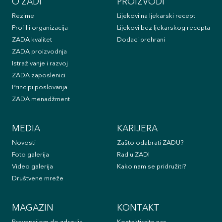
O ZADI
PROIZVODI
Rezime
Lijekovi na ljekarski recept
Profil i organizacija
Lijekovi bez ljekarskog recepta
ZADA kvalitet
Dodaci prehrani
ZADA proizvodnja
Istraživanje i razvoj
ZADA zaposlenici
Principi poslovanja
ZADA menadžment
MEDIA
KARIJERA
Novosti
Zašto odabrati ZADU?
Foto galerija
Rad u ZADI
Video galerija
Kako nam se pridružiti?
Društvene mreže
MAGAZIN
KONTAKT