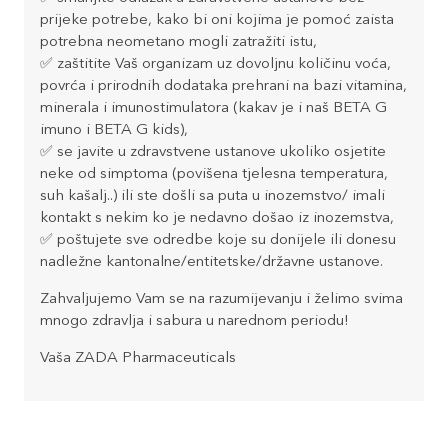
prijeke potrebe, kako bi oni kojima je pomoć zaista
potrebna neometano mogli zatražiti istu,
✅ zaštitite Vaš organizam uz dovoljnu količinu voća,
povrća i prirodnih dodataka prehrani na bazi vitamina,
minerala i imunostimulatora (kakav je i naš BETA G
imuno i BETA G kids),
✅ se javite u zdravstvene ustanove ukoliko osjetite
neke od simptoma (povišena tjelesna temperatura,
suh kašalj..) ili ste došli sa puta u inozemstvo/ imali
kontakt s nekim ko je nedavno došao iz inozemstva,
✅ poštujete sve odredbe koje su donijele ili donesu
nadležne kantonalne/entitetske/državne ustanove.
Zahvaljujemo Vam se na razumijevanju i želimo svima
mnogo zdravlja i sabura u narednom periodu!
Vaša ZADA Pharmaceuticals