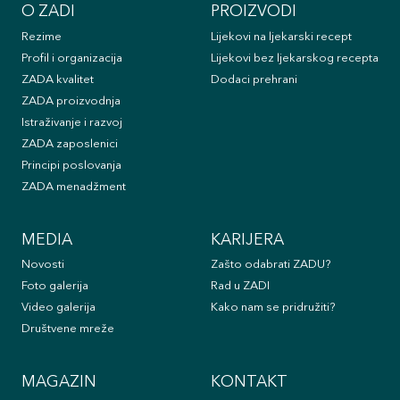
O ZADI
PROIZVODI
Rezime
Lijekovi na ljekarski recept
Profil i organizacija
Lijekovi bez ljekarskog recepta
ZADA kvalitet
Dodaci prehrani
ZADA proizvodnja
Istraživanje i razvoj
ZADA zaposlenici
Principi poslovanja
ZADA menadžment
MEDIA
KARIJERA
Novosti
Zašto odabrati ZADU?
Foto galerija
Rad u ZADI
Video galerija
Kako nam se pridružiti?
Društvene mreže
MAGAZIN
KONTAKT