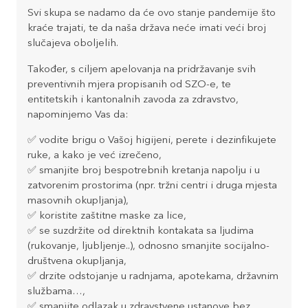
Svi skupa se nadamo da će ovo stanje pandemije što
kraće trajati, te da naša država neće imati veći broj
slučajeva oboljelih.
Također, s ciljem apelovanja na pridržavanje svih
preventivnih mjera propisanih od SZO-e, te
entitetskih i kantonalnih zavoda za zdravstvo,
napominjemo Vas da:
✅ vodite brigu o Vašoj higijeni, perete i dezinfikujete
ruke, a kako je već izrečeno,
✅ smanjite broj bespotrebnih kretanja napolju i u
zatvorenim prostorima (npr. tržni centri i druga mjesta
masovnih okupljanja),
✅ koristite zaštitne maske za lice,
✅ se suzdržite od direktnih kontakata sa ljudima
(rukovanje, ljubljenje..), odnosno smanjite socijalno-
društvena okupljanja,
✅ drzite odstojanje u radnjama, apotekama, državnim
službama…,
✅ smanjite odlazak u zdravstvene ustanove bez