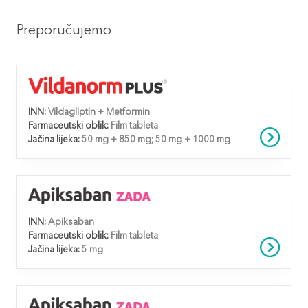
Preporučujemo
INN:
Vildagliptin + Metformin
Farmaceutski oblik:
Film tableta
Jačina lijeka:
50 mg + 850 mg; 50 mg + 1000 mg
INN:
Apiksaban
Farmaceutski oblik:
Film tableta
Jačina lijeka:
5 mg