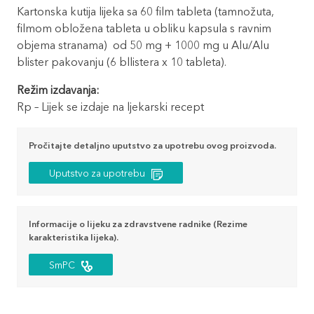
Kartonska kutija lijeka sa 60 film tableta (tamnožuta,
filmom obložena tableta u obliku kapsula s ravnim
objema stranama) od 50 mg + 1000 mg u Alu/Alu
blister pakovanju (6 bllistera x 10 tableta).
Režim izdavanja:
Rp – Lijek se izdaje na ljekarski recept
Pročitajte detaljno uputstvo za upotrebu ovog proizvoda.
Uputstvo za upotrebu
Informacije o lijeku za zdravstvene radnike (Rezime
karakteristika lijeka).
SmPC