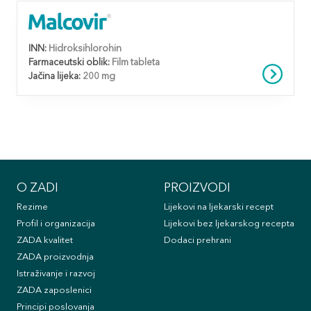
INN:
Hidroksihlorohin
Farmaceutski oblik:
Film tableta
Jačina lijeka:
200 mg
O ZADI
PROIZVODI
Rezime
Lijekovi na ljekarski recept
Profil i organizacija
Lijekovi bez ljekarskog recepta
ZADA kvalitet
Dodaci prehrani
ZADA proizvodnja
Istraživanje i razvoj
ZADA zaposlenici
Principi poslovanja