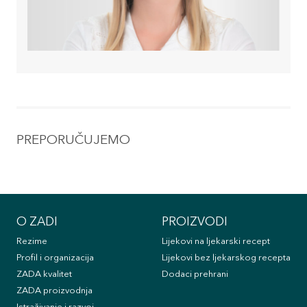
PREPORUČUJEMO
O ZADI
PROIZVODI
Rezime
Lijekovi na ljekarski recept
Profil i organizacija
Lijekovi bez ljekarskog recepta
ZADA kvalitet
Dodaci prehrani
ZADA proizvodnja