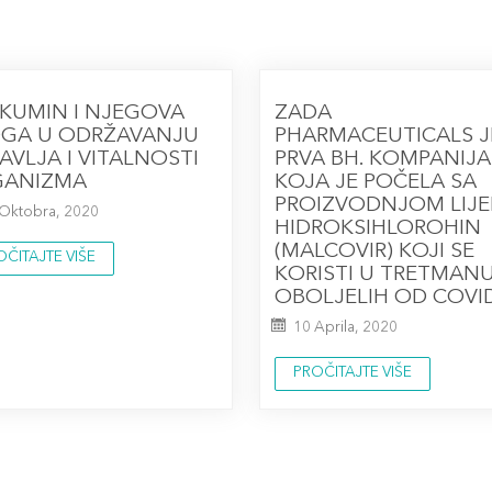
KUMIN I NJEGOVA
ZADA
GA U ODRŽAVANJU
PHARMACEUTICALS J
AVLJA I VITALNOSTI
PRVA BH. KOMPANIJA
GANIZMA
KOJA JE POČELA SA
PROIZVODNJOM LIJE
 Oktobra, 2020
HIDROKSIHLOROHIN
(MALCOVIR) KOJI SE
OČITAJTE VIŠE
KORISTI U TRETMAN
OBOLJELIH OD COVI
10 Aprila, 2020
PROČITAJTE VIŠE