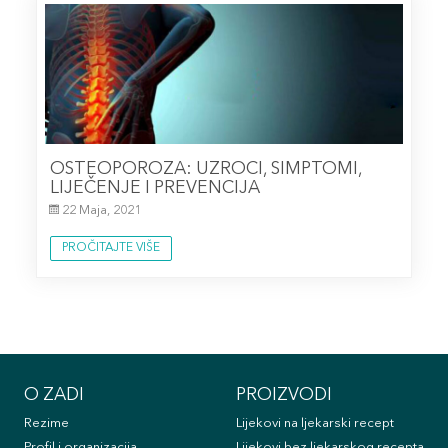
OSTEOPOROZA: UZROCI, SIMPTOMI,
LIJEČENJE I PREVENCIJA
22 Maja, 2021
PROČITAJTE VIŠE
O ZADI
PROIZVODI
Rezime
Lijekovi na ljekarski recept
Profil i organizacija
Lijekovi bez ljekarskog recepta