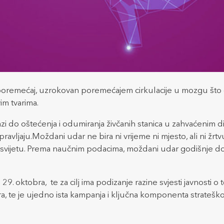
i poremećaj, uzrokovan poremećajem cirkulacije u mozgu št
im tvarima.
lazi do oštećenja i odumiranja živčanih stanica u zahvaćenim 
ravljaju.Moždani udar ne bira ni vrijeme ni mjesto, ali ni žrtv
vijetu. Prema naučnim podacima, moždani udar godišnje doživ
 29. oktobra, te za cilj ima podizanje razine svjesti javnosti
, te je ujedno ista kampanja i ključna komponenta strateško