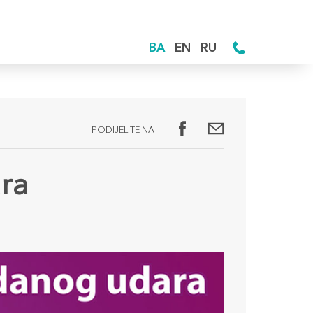
BA
EN
RU
PODIJELITE NA
ara