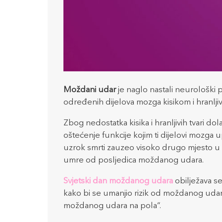
Moždani udar
je naglo nastali neurološk
određenih dijelova mozga kisikom i hranljiv
Zbog nedostatka kisika i hranljivih tvari do
oštećenje funkcije kojim ti dijelovi mozga up
uzrok smrti zauzeo visoko drugo mjesto u s
umre od posljedica moždanog udara.
Svjetski dan moždanog udara
obilježava se
kako bi se umanjio rizik od moždanog udara
moždanog udara na pola“.