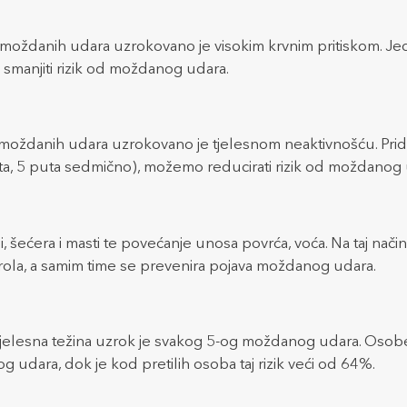
 moždanih udara uzrokovano je visokim krvnim pritiskom. 
smanjiti rizik od moždanog udara.
moždanih udara uzrokovano je tjelesnom neaktivnošću. Pridr
ta, 5 puta sedmično), možemo reducirati rizik od moždanog 
, šećera i masti te povećanje unosa povrća, voća. Na taj nači
terola, a samim time se prevenira pojava moždanog udara.
jelesna težina uzrok je svakog 5-og moždanog udara. Oso
g udara, dok je kod pretilih osoba taj rizik veći od 64%.