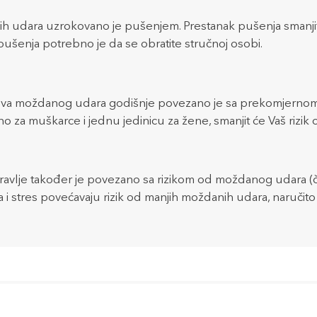
h udara uzrokovano je pušenjem. Prestanak pušenja smanjit
ušenja potrebno je da se obratite stručnoj osobi.
ajeva moždanog udara godišnje povezano je sa prekomjerno
no za muškarce i jednu jedinicu za žene, smanjit će Vaš riz
avlje također je povezano sa rizikom od moždanog udara (
 i stres povećavaju rizik od manjih moždanih udara, naručito 