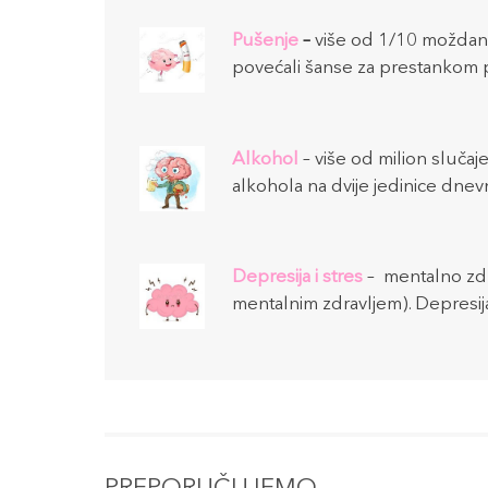
Pušenje
–
više od 1/10 moždani
povećali šanse za prestankom p
Alkohol
– više od milion sluč
alkohola na dvije jedinice dnev
Depresija i stres
– mentalno zdr
mentalnim zdravljem). Depresija