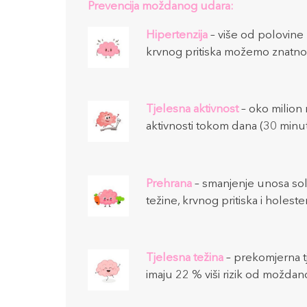
Prevencija moždanog udara:
Hipertenzija
– više od polovine
krvnog pritiska možemo znatno 
Tjelesna aktivnost
– oko milion 
aktivnosti tokom dana (30 minu
Prehrana
– smanjenje unosa soli
težine, krvnog pritiska i holes
Tjelesna težina
– prekomjerna t
imaju 22 % viši rizik od moždano