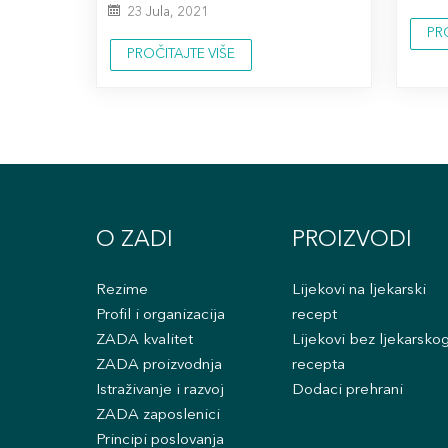
23 Jula, 2021
PR
PROČITAJTE VIŠE
O ZADI
PROIZVODI
Rezime
Lijekovi na ljekarski
Profil i organizacija
recept
ZADA kvalitet
Lijekovi bez ljekarsko
ZADA proizvodnja
recepta
Istraživanje i razvoj
Dodaci prehrani
ZADA zaposlenici
Principi poslovanja