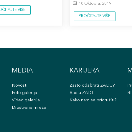
10 Oktobra, 2019
OČITAJTE VIŠE
PROČITAJTE VIŠE
MEDIA
KARIJERA
M
Novosti
Zašto odabrati ZADU?
Pr
Foto galerija
Rad u ZADI
Bl
g
Video galerija
Kako nam se pridružiti?
Društvene mreže