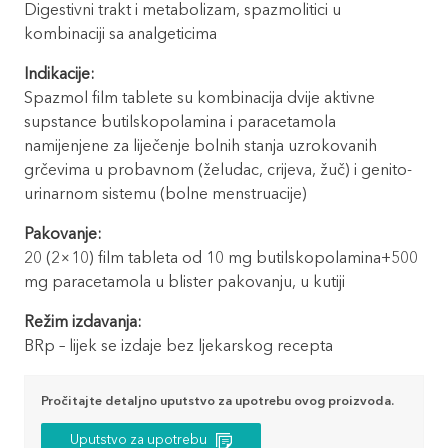
Digestivni trakt i metabolizam, spazmolitici u
kombinaciji sa analgeticima
Indikacije:
Spazmol film tablete su kombinacija dvije aktivne
supstance butilskopolamina i paracetamola
namijenjene za liječenje bolnih stanja uzrokovanih
grčevima u probavnom (želudac, crijeva, žuč) i genito-
urinarnom sistemu (bolne menstruacije)
Pakovanje:
20 (2×10) film tableta od 10 mg butilskopolamina+500
mg paracetamola u blister pakovanju, u kutiji
Režim izdavanja:
BRp – lijek se izdaje bez ljekarskog recepta
Pročitajte detaljno uputstvo za upotrebu ovog proizvoda.
Uputstvo za upotrebu