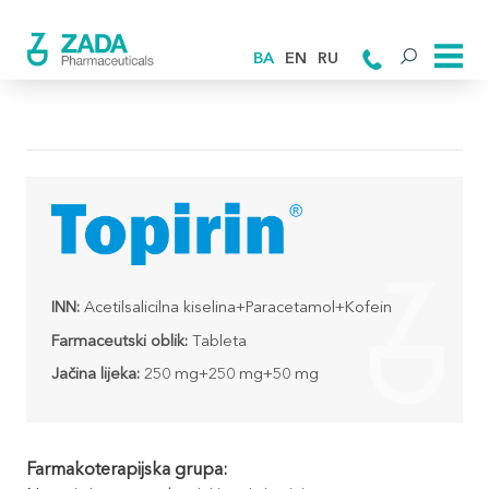
BA
EN
RU
INN:
Acetilsalicilna kiselina+Paracetamol+Kofein
Farmaceutski oblik:
Tableta
Jačina lijeka:
250 mg+250 mg+50 mg
Farmakoterapijska grupa: