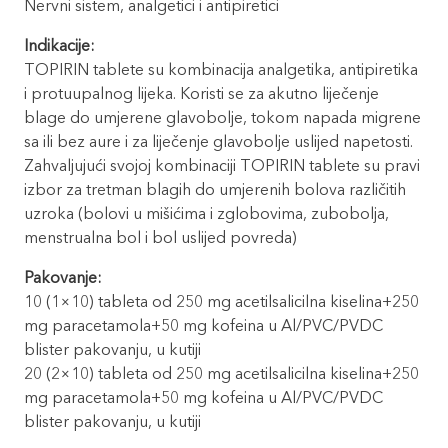
Nervni sistem, analgetici i antipiretici
Indikacije:
TOPIRIN tablete su kombinacija analgetika, antipiretika
i protuupalnog lijeka. Koristi se za akutno liječenje
blage do umjerene glavobolje, tokom napada migrene
sa ili bez aure i za liječenje glavobolje uslijed napetosti.
Zahvaljujući svojoj kombinaciji TOPIRIN tablete su pravi
izbor za tretman blagih do umjerenih bolova različitih
uzroka (bolovi u mišićima i zglobovima, zubobolja,
menstrualna bol i bol uslijed povreda)
Pakovanje:
10 (1×10) tableta od 250 mg acetilsalicilna kiselina+250
mg paracetamola+50 mg kofeina u Al/PVC/PVDC
blister pakovanju, u kutiji
20 (2×10) tableta od 250 mg acetilsalicilna kiselina+250
mg paracetamola+50 mg kofeina u Al/PVC/PVDC
blister pakovanju, u kutiji