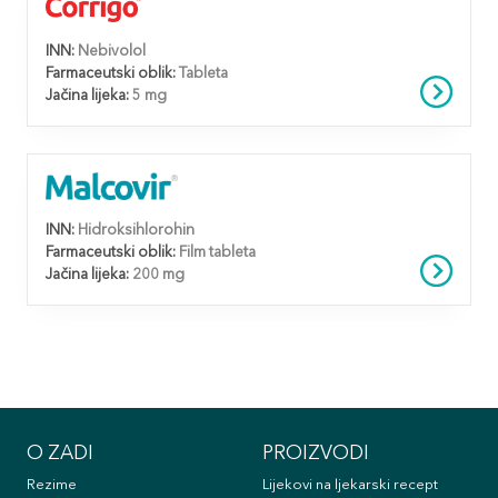
INN:
Nebivolol
Farmaceutski oblik:
Tableta
Jačina lijeka:
5 mg
INN:
Hidroksihlorohin
Farmaceutski oblik:
Film tableta
Jačina lijeka:
200 mg
O ZADI
PROIZVODI
Rezime
Lijekovi na ljekarski recept