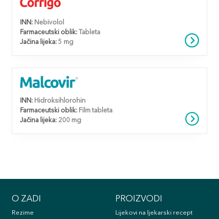
INN:
Nebivolol
Farmaceutski oblik:
Tableta
Jačina lijeka:
5 mg
INN:
Hidroksihlorohin
Farmaceutski oblik:
Film tableta
Jačina lijeka:
200 mg
O ZADI
PROIZVODI
Rezime
Lijekovi na ljekarski recept