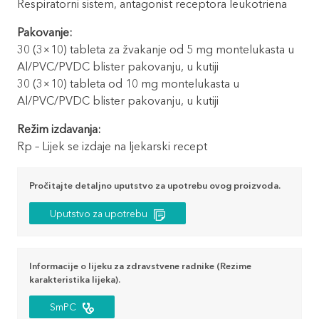
Respiratorni sistem, antagonist receptora leukotriena
Pakovanje:
30 (3×10) tableta za žvakanje od 5 mg montelukasta u
Al/PVC/PVDC blister pakovanju, u kutiji
30 (3×10) tableta od 10 mg montelukasta u
Al/PVC/PVDC blister pakovanju, u kutiji
Režim izdavanja:
Rp – Lijek se izdaje na ljekarski recept
Pročitajte detaljno uputstvo za upotrebu ovog proizvoda.
Uputstvo za upotrebu
Informacije o lijeku za zdravstvene radnike (Rezime
karakteristika lijeka).
SmPC