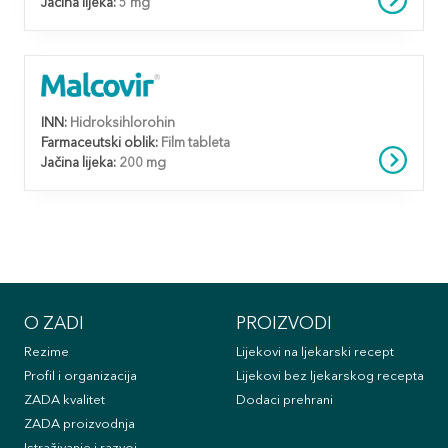
Jačina lijeka:
5 mg
INN:
Hidroksihlorohin
Farmaceutski oblik:
Film tableta
Jačina lijeka:
200 mg
O ZADI
PROIZVODI
Rezime
Lijekovi na ljekarski recept
Profil i organizacija
Lijekovi bez ljekarskog recepta
ZADA kvalitet
Dodaci prehrani
ZADA proizvodnja