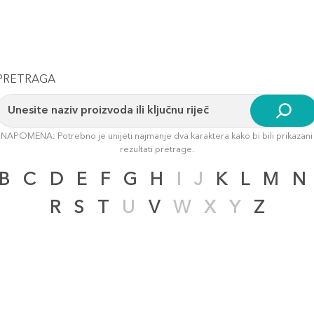
PRETRAGA
NAPOMENA: Potrebno je unijeti najmanje dva karaktera kako bi bili prikazani
rezultati pretrage.
B
C
D
E
F
G
H
I
J
K
L
M
N
R
S
T
U
V
W
X
Y
Z