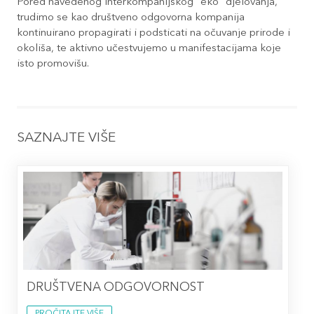
Pored navedenog interkompanijskog "eko" djelovanja,
trudimo se kao društveno odgovorna kompanija
kontinuirano propagirati i podsticati na očuvanje prirode i
okoliša, te aktivno učestvujemo u manifestacijama koje
isto promovišu.
SAZNAJTE VIŠE
DRUŠTVENA ODGOVORNOST