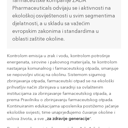
farmaceutske kompanije ZADA
Pharmaceuticals odvijaju se i aktivnosti na
ekološkoj osviještenosti u svim segmentima
djelatnosti, a u skladu sa važećim
evropskim zakonima i standardima u
oblasti zaštite okoline.
Kontrolom emisija u zrak i vodu, kontrolom potrošnje
energenata, sirovine i pakovnog materijala, te kontrolom
nastajanja komunalnog i farmaceutskog otpada, smanjuje
se nepovoljni uticaj na okolinu. Sistemom sigurnog
zbrinjavanja otpada, farmaceutski otpad se na ekološki
prihvatljiv način zbrinjava u saradnji sa ovlaštenim
institucijama za zbrinjavanje farmaceutskog otpada, a
prema Pravilniku o zbrinjavanju farmaceutskog otpada.
Kontinuiranim edukacijama uposlenika postižemo jačanje
ekološke svijesti, time unaprjeđujemo čuvanje okoline i
uslova života, a sve „
za zdravije generacije
“.