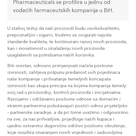
Pharmaceuticals se profilira u jednu od
vodećih farmaceutskih kompanija u BiH.
U stalnoj težnji da naši proizvodi budu visokokvalitetni,
prepoznatljivi i sigurni, trudimo se osigurati najviše
standarde kvaliteta, te kontinuirani razvoj novih proizvoda,
kao i inovativnost u iznalaženju novih proizvoda
usaglašenih sa potrebama naših korisnika.
Biti izvrstan, odnosno primjenjivati načela poslovne
izvrsnosti, zahtjeva potpunu predanost svih pojedinaca
naše kompanije i prihvatanje temeljnih koncepata
izvrsnosti kao skupa principa na kojima kompanija temelji
svoj rad u proizvodnji, kontroli proizvoda i inicijativama.
Razvijamo i održavamo poslovne odnose sa domaćim i
stranim partnerima pokušavajući postići odnos prijateljsko
– partnerske saradnje, a da pri tome uvažimo i odgovorimo
na sve, za nas prihvatljive, prijedloge naših kupaca i
ujedno ostvarimo dugoročno održivo poslovno okruženje,
koje rezultira stvaranjem novih vrijednosti i zadovoljstva