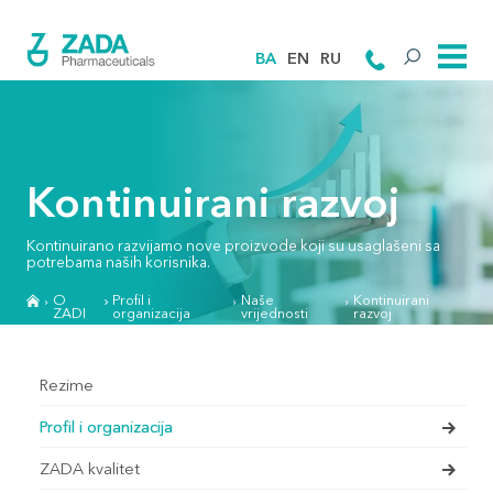
BA
EN
RU
Kontinuirani razvoj
Kontinuirano razvijamo nove proizvode koji su usaglašeni sa
potrebama naših korisnika.
O
Profil i
Naše
Kontinuirani
ZADI
organizacija
vrijednosti
razvoj
Rezime
Profil i organizacija
ZADA kvalitet