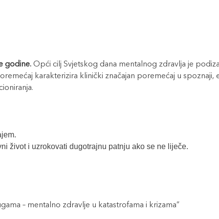
ke godine.
Opći cilj Svjetskog dana mentalnog zdravlja je podizan
remećaj karakterizira klinički značajan poremećaj u spoznaji, e
ioniranja.
ajem.
 život i uzrokovati dugotrajnu patnju ako se ne liječe.
gama – mentalno zdravlje u katastrofama i krizama”