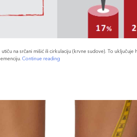
a utiču na srčani mišić ili cirkulaciju (krvne sudove). To uključuj
“Povišen
demenciju.
Continue reading
krvni
pritisak
i
holesterol:
Tihi
neprijatelji
srca”