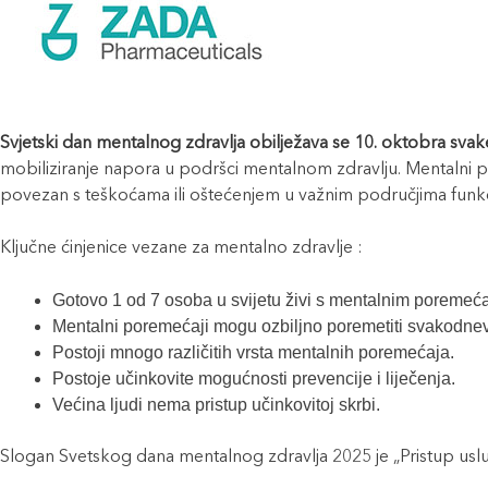
Svjetski dan mentalnog zdravlja obilježava se 10. oktobra sva
mobiliziranje napora u podršci mentalnom zdravlju. Mentalni po
povezan s teškoćama ili oštećenjem u važnim područjima funkc
Ključne ćinjenice vezane za mentalno zdravlje :
Gotovo 1 od 7 osoba u svijetu živi s mentalnim poremeć
Mentalni poremećaji mogu ozbiljno poremetiti svakodnevni
Postoji mnogo različitih vrsta mentalnih poremećaja.
Postoje učinkovite mogućnosti prevencije i liječenja.
Većina ljudi nema pristup učinkovitoj skrbi.
Slogan Svetskog dana mentalnog zdravlja 2025 je „Pristup uslu